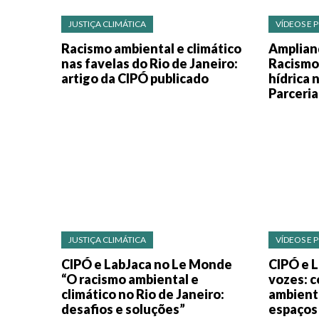
JUSTIÇA CLIMÁTICA
VÍDEOS E 
Racismo ambiental e climático
Amplian
nas favelas do Rio de Janeiro:
Racismo 
artigo da CIPÓ publicado
hídrica 
Parceri
JUSTIÇA CLIMÁTICA
VÍDEOS E 
CIPÓ e LabJaca no Le Monde
CIPÓ e 
“O racismo ambiental e
vozes: 
climático no Rio de Janeiro:
ambienta
desafios e soluções”
espaços 