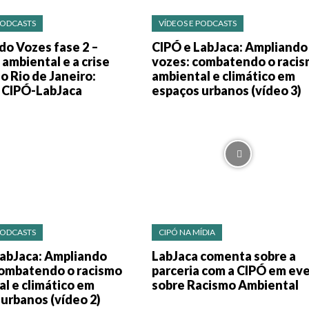
PODCASTS
VÍDEOS E PODCASTS
do Vozes fase 2 –
CIPÓ e LabJaca: Ampliando
ambiental e a crise
vozes: combatendo o raci
no Rio de Janeiro:
ambiental e climático em
a CIPÓ-LabJaca
espaços urbanos (vídeo 3)
PODCASTS
CIPÓ NA MÍDIA
LabJaca: Ampliando
LabJaca comenta sobre a
combatendo o racismo
parceria com a CIPÓ em ev
l e climático em
sobre Racismo Ambiental
urbanos (vídeo 2)