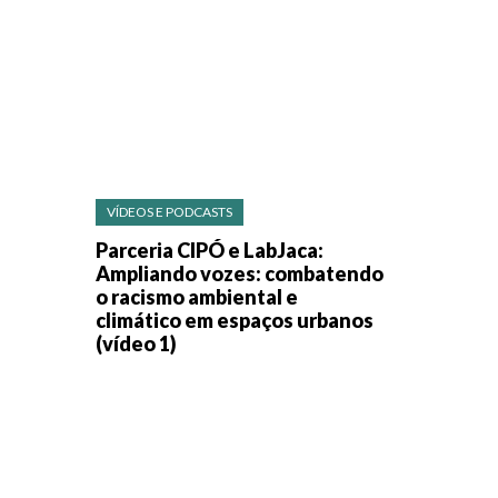
VÍDEOS E PODCASTS
Parceria CIPÓ e LabJaca:
Ampliando vozes: combatendo
o racismo ambiental e
climático em espaços urbanos
(vídeo 1)