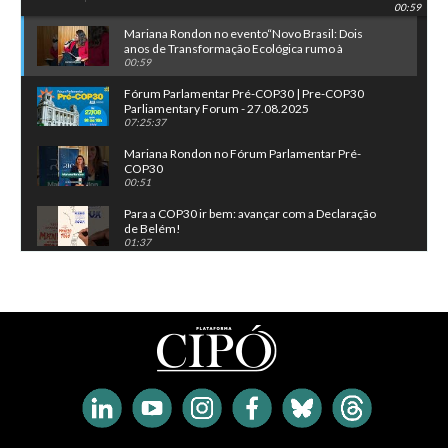
00:59
COP30”
Mariana Rondon no evento“Novo Brasil: Dois
anos de Transformação Ecológica rumo à
COP30”
00:59
Fórum Parlamentar Pré-COP30 | Pre-COP30
Parliamentary Forum - 27.08.2025
07:25:37
Mariana Rondon no Fórum Parlamentar Pré-
COP30
00:51
Para a COP30 ir bem: avançar com a Declaração
de Belém!
01:37
Desinformação climática atrapalha a mobilização
contra a crise do clima!
01:46
CIPÓ na II Cúpula Parlamentar de Mudança
Climática e Transição Justa da América Latina e
do Caribe
07:37
Comissão Geral para Debater a COP30 no
Parlamento Brasileiro
04:12