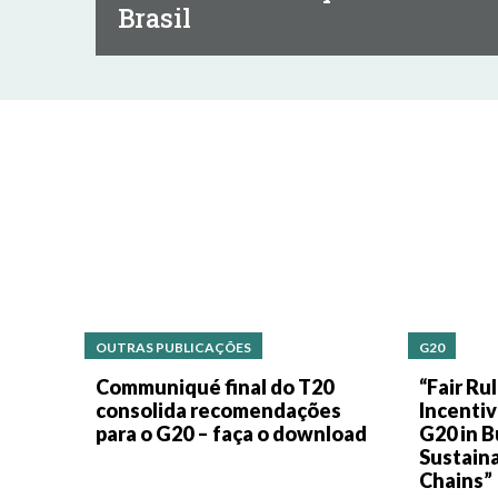
Brasil
OUTRAS PUBLICAÇÕES
G20
Communiqué final do T20
“Fair Ru
consolida recomendações
Incentiv
para o G20 – faça o download
G20 in B
Sustaina
Chains”