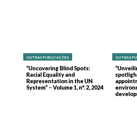
OUTRAS PUBLICAÇÕES
OUTRAS PU
“Uncovering Blind Spots:
“Unveili
Racial Equality and
spotligh
Representation in the UN
appoint
System” – Volume 1, n°. 2, 2024
environ
develop