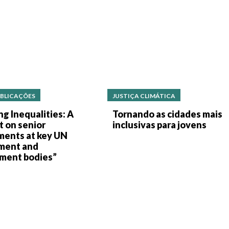
BLICAÇÕES
JUSTIÇA CLIMÁTICA
ng Inequalities: A
Tornando as cidades mais
t on senior
inclusivas para jovens
ments at key UN
ment and
ment bodies”