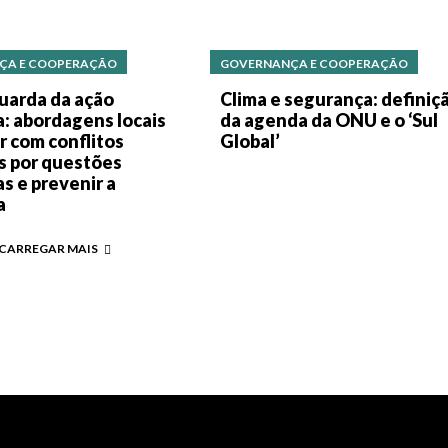
ÇA E COOPERAÇÃO
GOVERNANÇA E COOPERAÇÃO
uarda da ação
Clima e segurança: definiç
a: abordagens locais
da agenda da ONU e o ‘Sul
ar com conflitos
Global’
s por questões
as e prevenir a
a
CARREGAR MAIS