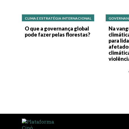
CLIMA E ESTRATÉGIA INTERNACIONAL
GOVERNAN
O que a governança global
Na vang
pode fazer pelas florestas?
climátic
para lid
afetado
climátic
violênci