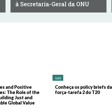
à Secretaria-Geral da ONU
G20
les and Positive
Conheça os policy briefs da
es: The Role of the
força-tarefa 2 do T20
uilding Just and
ble Global Value