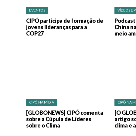
EVENTOS
VÍDEOS E 
CIPÓ participa de formação de
Podcast
jovens lideranças para a
China na
COP27
meio amb
CIPÓ NA MÍDIA
CIPÓ NA M
[GLOBONEWS] CIPÓ comenta
[O GLOB
sobre a Cúpula de Líderes
artigo s
sobre o Clima
clima e 