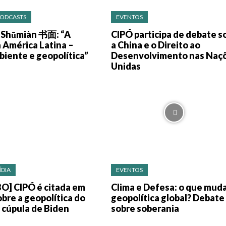
PODCASTS
EVENTOS
 Shūmiàn 书面: “A
CIPÓ participa de debate s
 América Latina –
a China e o Direito ao
iente e geopolítica”
Desenvolvimento nas Naç
Unidas
ÍDIA
EVENTOS
O] CIPÓ é citada em
Clima e Defesa: o que mud
obre a geopolítica do
geopolítica global? Debate
a cúpula de Biden
sobre soberania