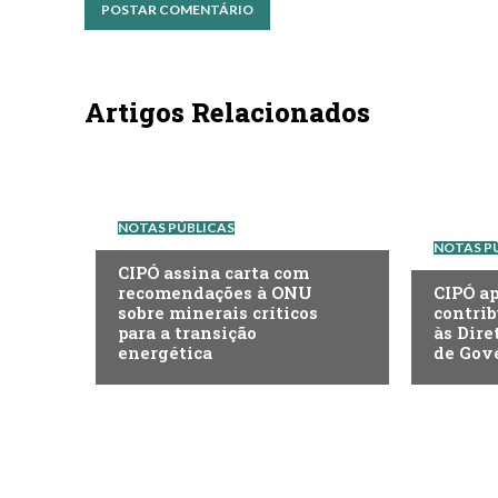
Artigos Relacionados
NOTAS PÚBLICAS
NOTAS P
CIPÓ assina carta com
recomendações à ONU
CIPÓ a
sobre minerais críticos
contrib
para a transição
às Dire
energética
de Gov