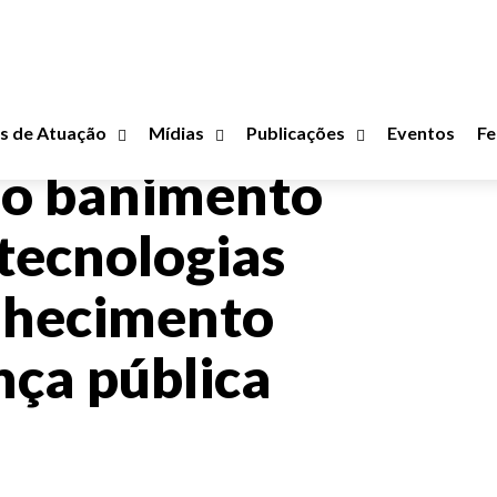
s de Atuação
Mídias
Publicações
Eventos
Fe
lo banimento
 tecnologias
onhecimento
nça pública