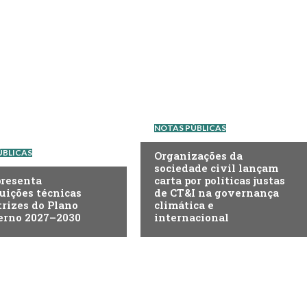
NOTAS PÚBLICAS
ÚBLICAS
Organizações da
sociedade civil lançam
presenta
carta por políticas justas
uições técnicas
de CT&I na governança
trizes do Plano
climática e
erno 2027–2030
internacional