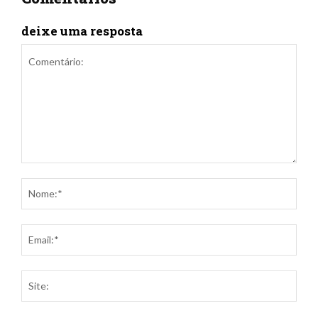
deixe uma resposta
Comentário:
Nom
Ema
Site