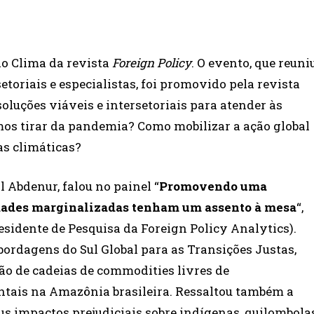
do Clima da revista
Foreign Policy
. O evento, que reuni
etoriais e especialistas, foi promovido pela revista
luções viáveis ​​e intersetoriais para atender às
mos tirar da pandemia? Como mobilizar a ação global
as climáticas?
 Abdenur, falou no painel “
Promovendo uma
dades marginalizadas tenham um assento à mesa
“,
idente de Pesquisa da Foreign Policy Analytics).
ordagens do Sul Global para as Transições Justas,
o de cadeias de commodities livres de
ntais na Amazônia brasileira. Ressaltou também a
s impactos prejudiciais sobre indígenas, quilombola