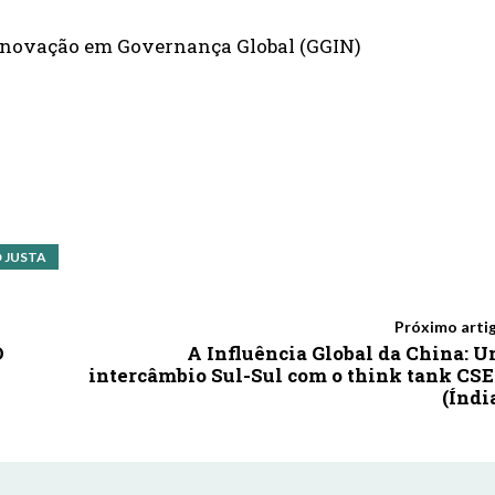
 Inovação em Governança Global (GGIN)
 JUSTA
Próximo arti
Ó
A Influência Global da China: 
intercâmbio Sul-Sul com o think tank CS
(Índi