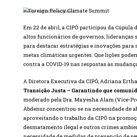
Foreign Policy Climate Summit
Em 22 de abril, a CIPÓ participou da Cúpula 
altos funcionários de governos, lideranças s
para destacar estratégias e inovações para so
metas climáticas urgentes. Que lições pode
contra a COVID-19 nas respostas às mudanç
A Diretora Executiva da CIPÓ, Adriana Erthal
Transição Justa – Garantindo que comuni
moderado pela Dra. Mayesha Alam (Vice-Pres
Abdenur concentrou-se na necessidade de ab
aproveitando o trabalho da CIPÓ na promoçã
desmatamento ilegal e outros crimes ambie
necessidade de medidas de prevenção de seu