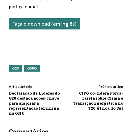
justiça social.
Faça o download (em Inglês)
G20
GSPD
Artigo anterior
Próximo artigo
Declaração de Líderes do
CIPÓ co-lidera Força-
G20 destaca ações-chave
Tarefa sobre Clima e
para ampliar a
Transição Energética no
representação feminina
T20 África do Sul
na ONU
Comentários