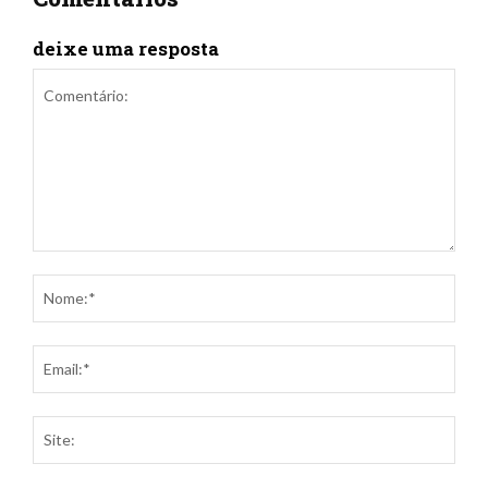
deixe uma resposta
Comentário:
Nom
Ema
Site