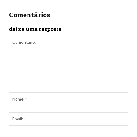
Comentários
deixe uma resposta
Comentário:
Nom
Ema
Site