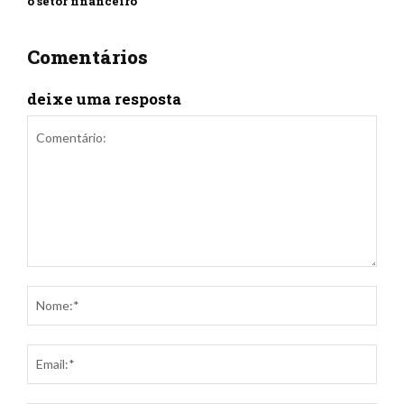
o setor financeiro
Comentários
deixe uma resposta
Comentário:
Nom
Ema