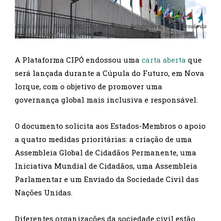
(Nova Iorque - EUA, 21/09/2021) Abertura do Debate Geral da 76ª Sessão da
Assembleia Geral das Nações Unidas (AGNU). Foto: Alan Santos/PR
A Plataforma CIPÓ endossou uma
carta aberta
que
será lançada durante a Cúpula do Futuro, em Nova
Iorque, com o objetivo de promover uma
governança global mais inclusiva e responsável.
O documento solicita aos Estados-Membros o apoio
a quatro medidas prioritárias: a criação de uma
Assembleia Global de Cidadãos Permanente, uma
Iniciativa Mundial de Cidadãos, uma Assembleia
Parlamentar e um Enviado da Sociedade Civil das
Nações Unidas.
Diferentes organizações da sociedade civil estão