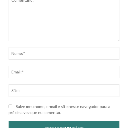
Comentário:
Nom
Ema
Site
Salve meu nome, e-mail e site neste navegador para a
próxima vez que eu comentar.