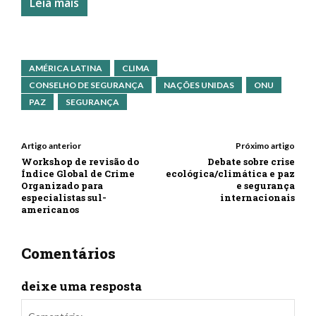
Leia mais
AMÉRICA LATINA
CLIMA
CONSELHO DE SEGURANÇA
NAÇÕES UNIDAS
ONU
PAZ
SEGURANÇA
Artigo anterior
Próximo artigo
Workshop de revisão do
Debate sobre crise
Índice Global de Crime
ecológica/climática e paz
Organizado para
e segurança
especialistas sul-
internacionais
americanos
Comentários
deixe uma resposta