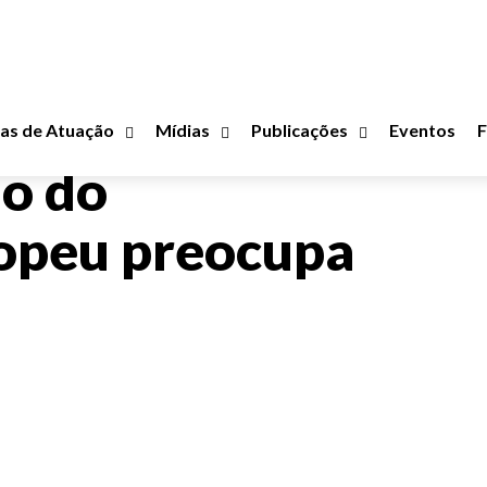
as de Atuação
Mídias
Publicações
Eventos
o do
opeu preocupa