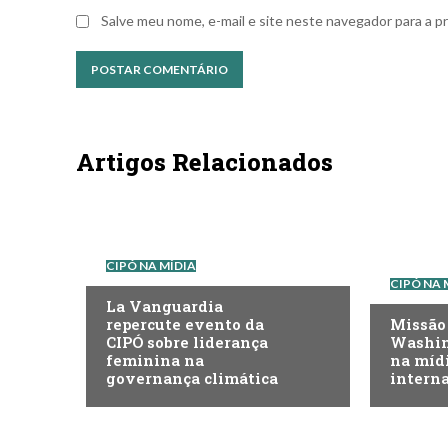
Salve meu nome, e-mail e site neste navegador para a p
Artigos Relacionados
CIPÓ NA MÍDIA
CIPÓ NA 
La Vanguardia
repercute evento da
Missão
CIPÓ sobre liderança
Washin
feminina na
na mídi
governança climática
intern