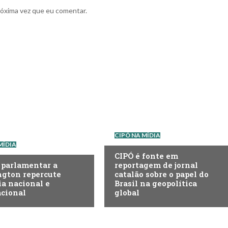
róxima vez que eu comentar.
CIPÓ NA MÍDIA
MÍDIA
CIPÓ é fonte em
 parlamentar a
reportagem de jornal
gton repercute
catalão sobre o papel do
a nacional e
Brasil na geopolítica
acional
global