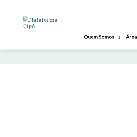
RESULTADOS POR TAG :
haiti
Quem Somos
Área