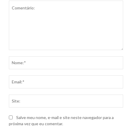
Comentário:
Nom
Ema
Site
Salve meu nome, e-mail e site neste navegador para a
próxima vez que eu comentar.