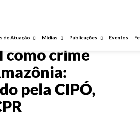
s de Atuação
Mídias
Publicações
Eventos
Fe
l como crime
Amazônia:
do pela CIPÓ,
CPR