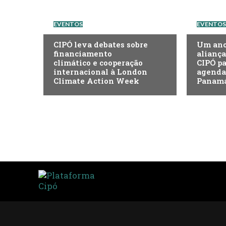
EVENTOS
EVENTOS
CIPÓ leva debates sobre
Um ano 
financiamento
aliança
climático e cooperação
CIPÓ pa
internacional à London
agenda 
Climate Action Week
Panam