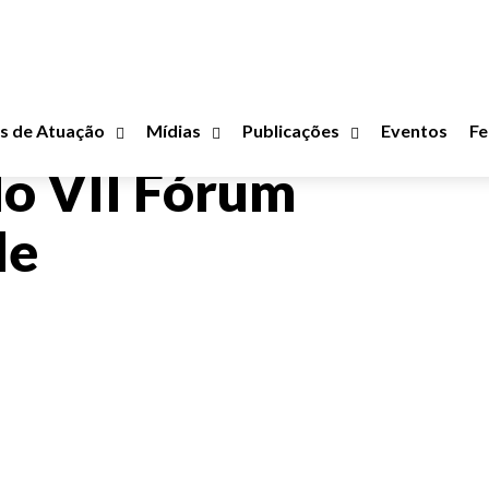
s de Atuação
Mídias
Publicações
Eventos
Fe
do VII Fórum
de