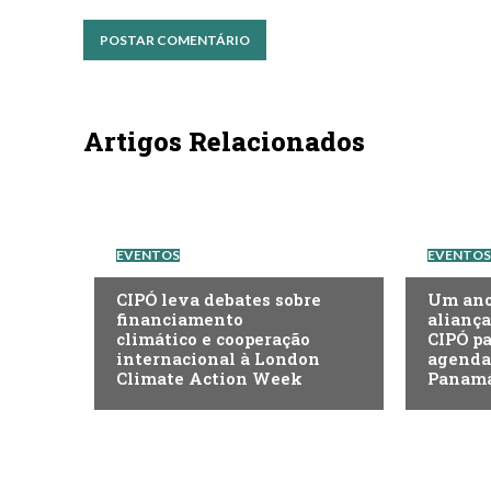
Artigos Relacionados
EVENTOS
EVENTOS
CIPÓ leva debates sobre
Um ano 
financiamento
aliança
climático e cooperação
CIPÓ pa
internacional à London
agenda 
Climate Action Week
Panam