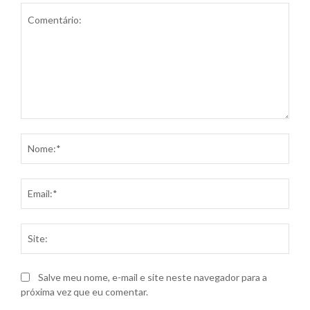
Comentário:
Nom
Ema
Site
Salve meu nome, e-mail e site neste navegador para a
próxima vez que eu comentar.