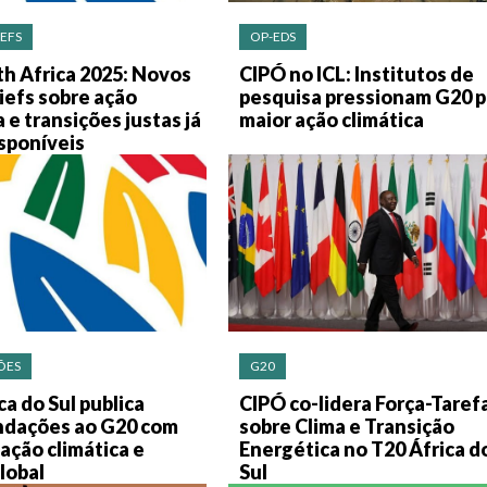
IEFS
OP-EDS
h Africa 2025: Novos
CIPÓ no ICL: Institutos de
riefs sobre ação
pesquisa pressionam G20 p
a e transições justas já
maior ação climática
sponíveis
ÕES
G20
ca do Sul publica
CIPÓ co-lidera Força-Taref
dações ao G20 com
sobre Clima e Transição
ação climática e
Energética no T20 África d
global
Sul