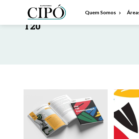
Quem Somos
Área
RESULTADOS POR TAG :
T20