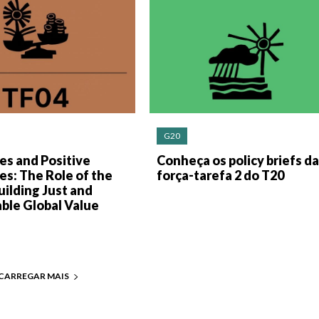
G20
les and Positive
Conheça os policy briefs da
es: The Role of the
força-tarefa 2 do T20
uilding Just and
ble Global Value
CARREGAR MAIS