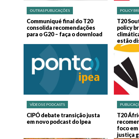
OUTRAS PUBLICAÇÕES
POLICY BR
Communiqué final do T20
T20 Sout
consolida recomendações
policy b
para o G20 – faça o download
climátic
estão di
VÍDEOS E PODCASTS
PUBLICAÇ
CIPÓ debate transição justa
T20 Áfri
em novo podcast do Ipea
recomen
foco em 
justiça 