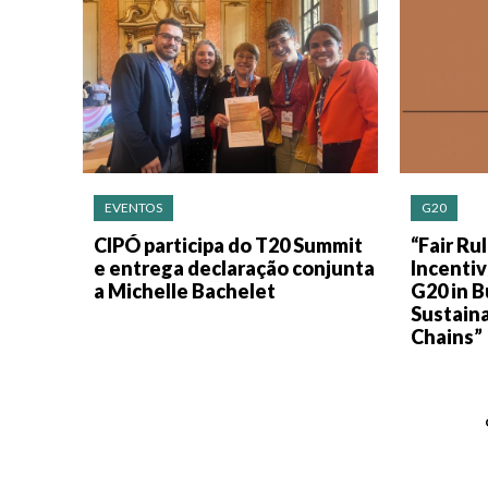
EVENTOS
G20
CIPÓ participa do T20 Summit
“Fair Ru
e entrega declaração conjunta
Incentiv
a Michelle Bachelet
G20 in B
Sustaina
Chains”