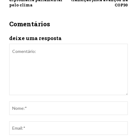
pelo clima
COP30
Comentários
deixe uma resposta
Comentário:
Nom
Ema