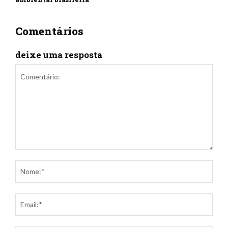
Comentários
deixe uma resposta
Comentário:
Nom
Ema