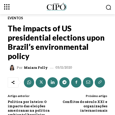
EVENTOS
The impacts of US
presidential elections upon
Brazil’s environmental
policy
03/11/2020
Por
Maiara Folly
Artigo anterior
Próximo artigo
Política por Inteiro: O
Conflitos do século XXI e
impacto das eleições
organizações
americanas na política
internacionais
ambiental brasileira