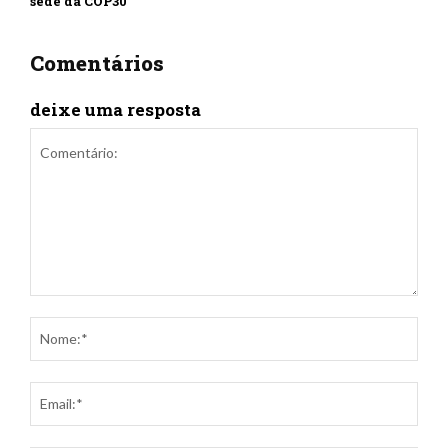
sede da COP30
Comentários
deixe uma resposta
Comentário:
Nom
Ema