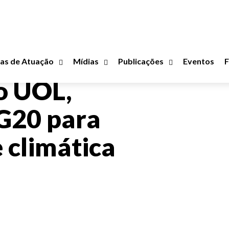
as de Atuação
Mídias
Publicações
Eventos
o UOL,
G20 para
e climática