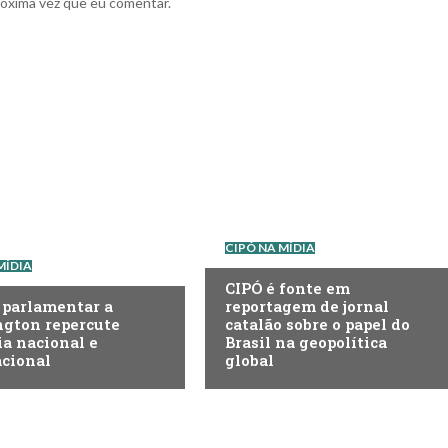
róxima vez que eu comentar.
CIPÓ NA MÍDIA
MÍDIA
CIPÓ é fonte em
 parlamentar a
reportagem de jornal
gton repercute
catalão sobre o papel do
a nacional e
Brasil na geopolítica
acional
global