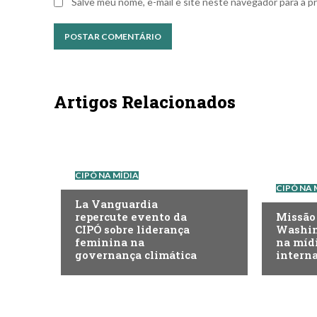
Salve meu nome, e-mail e site neste navegador para a p
Artigos Relacionados
CIPÓ NA MÍDIA
CIPÓ NA 
La Vanguardia
repercute evento da
Missão
CIPÓ sobre liderança
Washin
feminina na
na mídi
governança climática
intern